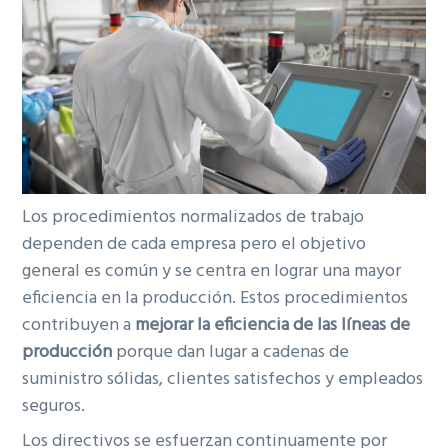
ó
p
e
n
n
r
r
a
p
i
a
r
n
l
i
c
p
n
i
r
c
p
i
i
a
n
Los procedimientos normalizados de trabajo
p
l
c
dependen de cada empresa pero el objetivo
a
i
general es común y se centra en lograr una mayor
l
p
eficiencia en la producción. Estos procedimientos
a
contribuyen a
m
ejorar la eficiencia de las líneas de
l
producción
porque dan lugar a cadenas de
suministro sólidas, clientes satisfechos y empleados
seguros.
Los directivos se esfuerzan continuamente por