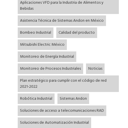
Aplicaciones VFD para la Industria de Alimentos y
a
i
l
á
Bebidas
c
d
a
g
i
o
t
i
Asistencia Técnica de Sistemas Andon en México
ó
p
e
n
Bombeo Industrial
Calidad del producto
n
r
r
a
p
i
a
Mitsubishi Electric México
r
n
l
Monitoreo de Energía Industrial
i
c
p
n
i
r
Monitoreo de Procesos Industriales
Noticias
c
p
i
i
a
n
Plan estratégico para cumplir con el código de red
2021-2022
p
l
c
a
i
Robótica Industrial
Sistemas Andon
l
p
Soluciones de acceso a telecomunicaciones RAD
a
l
Soluciones de Automatización Industrial