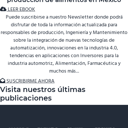
ó
p
n
LEER EBOOK
n
r
a
Puede suscribirse a nuestro Newsletter donde podrá
p
i
disfrutar de toda la información actualizada para
r
n
responsables de producción, Ingeniería y Mantenimiento
i
c
sobre la integración de nuevas tecnologías de
n
i
automatización, innovaciones en la industria 4.0,
c
p
tendencias en aplicaciones con Inversores para la
i
a
industria automotriz, Alimentación, Farmacéutica y
p
l
muchos más...
a
SUSCRIBIRME AHORA
l
Visita nuestros últimas
publicaciones