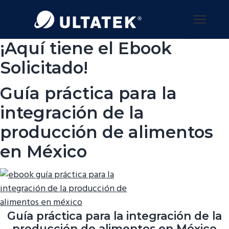
S
S
S
a
a
a
Menu
l
l
l
¡Aquí tiene el Ebook
t
t
t
a
a
a
Solicitado!
r
r
r
a
a
a
Guía práctica para la
l
l
l
integración de la
a
c
p
producción de alimentos
n
o
i
a
n
e
en México
v
t
d
e
e
e
g
n
p
a
i
á
c
d
g
Guía práctica para la integración de la
i
o
i
producción de alimentos en México