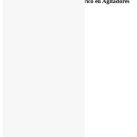
Cómo Reducir el Consumo Eléctrico en Agitadores
Footer
Smart products,
simple solutions.
Síguenos en Redes Sociales