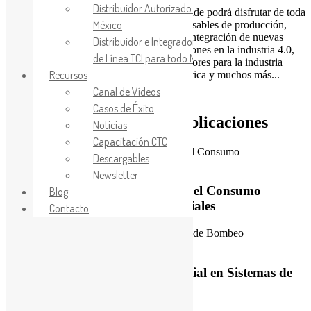
Distribuidor Autorizado Toshiba en
Puede suscribirse a nuestro Newsletter donde podrá disfrutar de toda
México
la información actualizada para responsables de producción,
Ingeniería y Mantenimiento sobre la integración de nuevas
Distribuidor e Integrador de Reactores
tecnologías de automatización, innovaciones en la industria 4.0,
de Línea TCI para todo México
tendencias en aplicaciones con Inversores para la industria
Recursos
automotriz, Alimentación, Farmacéutica y muchos más...
Canal de Vídeos
SUSCRIBIRME AHORA
Casos de Éxito
Visita nuestros últimas publicaciones
Noticias
Capacitación CTC
Descargables
Newsletter
Machine Learning para Reducir el Consumo
Blog
Eléctrico en Ventiladores Industriales
Contacto
Cómo Aplicar Inteligencia Artificial en Sistemas de
Bombeo Industrial