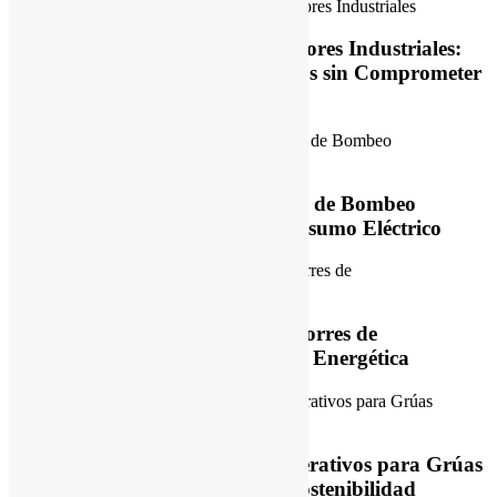
Eficiencia Energética en Ventiladores Industriales:
Cómo Reducir Costos Energéticos sin Comprometer
el Desempeño
Eficiencia Energética en Sistemas de Bombeo
Industrial: Cómo Reducir el Consumo Eléctrico
Variadores de Frecuencia para Torres de
Enfriamiento: Guía de Eficiencia Energética
Variadores de Frecuencia Regenerativos para Grúas
Viajeras: Eficiencia, Control y Sostenibilidad