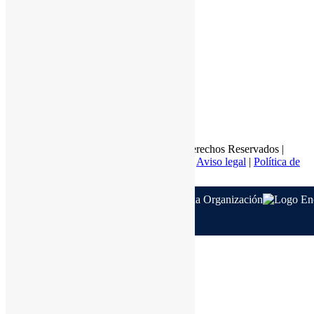
Nosotros
Recursos
Contacto
Monterrey:
+52 81 8374 8595
Querétaro:
+52 44 2215 2033
Agiascalientes:
+52 44 9996 5838
Email:
info@ultatek.com
Copyright © 2026 · Ultatek - Todos los Derechos Reservados |
Desarrollado por
Ventas de Alto Octanaje
|
Aviso legal
|
Política de
privacidad
|
Política de cookie