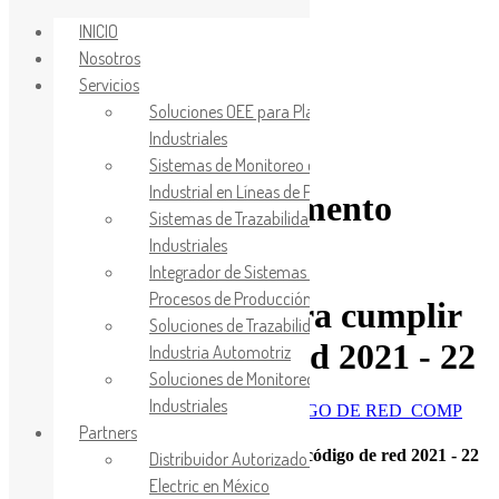
INICIO
Nosotros
Servicios
Soluciones OEE para Plantas
Saltar a la navegación principal
Saltar al contenido principal
Industriales
Saltar al pie de página
Sistemas de Monitoreo de Energía
Industrial en Líneas de Producción
¡Aquí tiene el documento
Sistemas de Trazabilidad de Procesos
solicitado!
Industriales
Integrador de Sistemas Andon para
Procesos de Producción
Plan estratégico para cumplir
Soluciones de Trazabilidad para la
con el Código de Red 2021 - 22
Industria Automotriz
Soluciones de Monitoreo de Procesos
Industriales
Partners
Plan estratégico para cumpliar con el código de red 2021 - 22
Distribuidor Autorizado Mitsubishi
Electric en México
LEER EBOOK