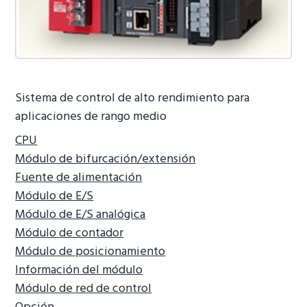
a
i
á
c
d
g
i
o
i
ó
p
n
n
r
a
Sistema de control de alto rendimiento para
p
i
aplicaciones de rango medio
r
n
i
c
CPU
n
i
Módulo de bifurcación/extensión
c
p
Fuente de alimentación
i
a
Módulo de E/S
p
l
Módulo de E/S analógica
a
Módulo de contador
l
Módulo de posicionamiento
Información del módulo
Módulo de red de control