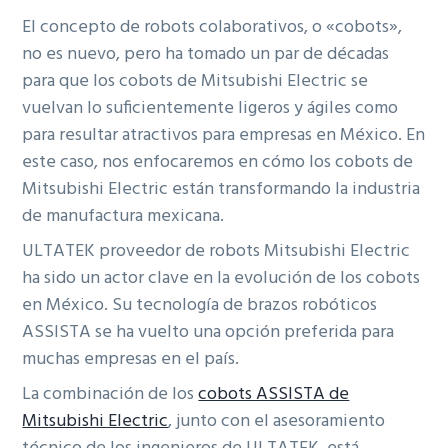
a
i
l
á
El concepto de robots colaborativos, o «cobots»,
c
d
a
g
no es nuevo, pero ha tomado un par de décadas
i
o
t
i
para que los cobots de Mitsubishi Electric se
ó
p
e
n
vuelvan lo suficientemente ligeros y ágiles como
n
r
r
a
para resultar atractivos para empresas en México. En
p
i
a
este caso, nos enfocaremos en cómo los cobots de
r
n
l
Mitsubishi Electric están transformando la industria
i
c
p
de manufactura mexicana.
n
i
r
ULTATEK proveedor de robots Mitsubishi Electric
c
p
i
ha sido un actor clave en la evolución de los cobots
i
a
n
en México. Su tecnología de brazos robóticos
p
l
c
ASSISTA se ha vuelto una opción preferida para
a
i
muchas empresas en el país.
l
p
a
La combinación de los
cobots ASSISTA de
l
Mitsubishi Electric
, junto con el asesoramiento