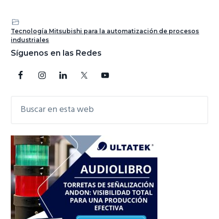
Tecnología Mitsubishi para la automatización de procesos
industriales
Barra
Síguenos en las Redes
lateral
principal
Buscar
en
esta
web