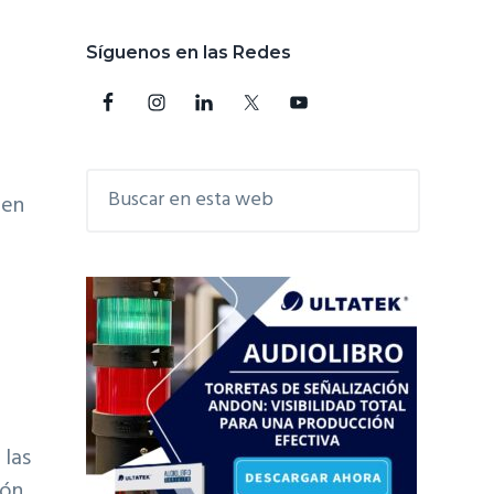
Barra
Síguenos en las Redes
lateral
principal
Buscar
 en
en
esta
web
 las
ión