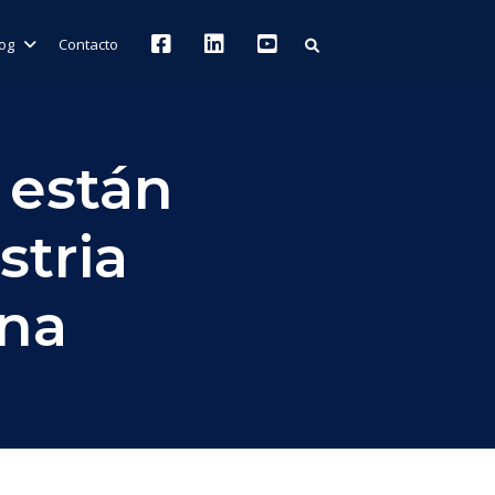
log
Contacto
 están
stria
ana