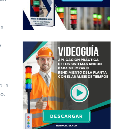
la
y
o la
o.