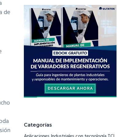
a
a de
e
ucho
toda
Categorías
isión
Aplicaciones Industriales con tecnología TCI