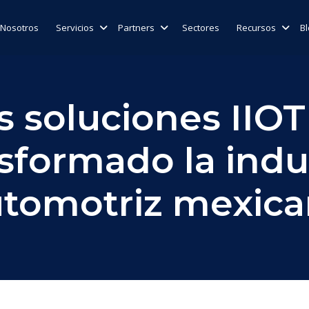
Nosotros
Servicios
Partners
Sectores
Recursos
B
s soluciones IIOT
sformado la indu
tomotriz mexic