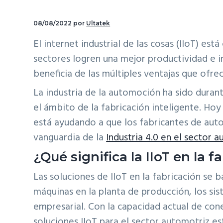
c
d
a
g
i
o
t
i
08/08/2022
por
Ultatek
ó
p
e
n
El internet industrial de las cosas (IIoT) es
n
r
r
a
sectores logren una mejor productividad e i
p
i
a
beneficia de las múltiples ventajas que ofrec
r
n
l
La industria de la automoción ha sido dura
i
c
p
el ámbito de la fabricación inteligente. Hoy 
n
i
r
está ayudando a que los fabricantes de auto
c
p
i
vanguardia de la
Industria 4.0 en el sector 
i
a
n
¿Qué significa la IIoT en la 
p
l
c
a
i
Las soluciones de IIoT en la fabricación se 
l
p
máquinas en la planta de producción, los sis
a
empresarial. Con la capacidad actual de cone
l
soluciones IIoT para el sector automotriz e