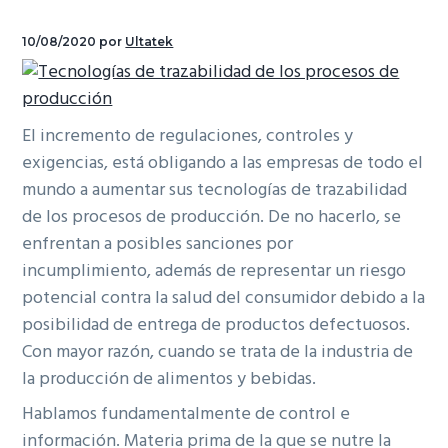
ó
p
e
n
10/08/2020
por
Ultatek
n
r
r
a
p
i
a
r
n
l
i
c
p
El incremento de regulaciones, controles y
n
i
r
exigencias, está obligando a las empresas de todo el
c
p
i
mundo a aumentar sus tecnologías de trazabilidad
i
a
n
de los procesos de producción. De no hacerlo, se
p
l
c
enfrentan a posibles sanciones por
a
i
incumplimiento, además de representar un riesgo
l
p
potencial contra la salud del consumidor debido a la
a
posibilidad de entrega de productos defectuosos.
l
Con mayor razón, cuando se trata de la industria de
la producción de alimentos y bebidas.
Hablamos fundamentalmente de control e
información. Materia prima de la que se nutre la