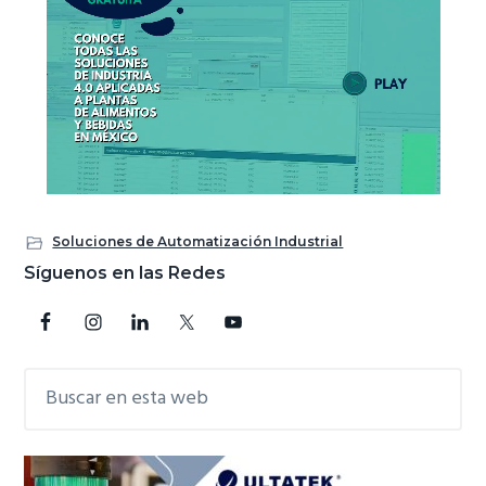
Soluciones de Automatización Industrial
Barra
Síguenos en las Redes
lateral
principal
Buscar
en
esta
web