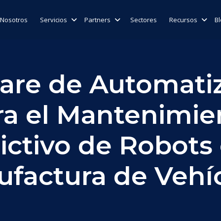
Nosotros
Servicios
Partners
Sectores
Recursos
B
are de Automati
ra el Mantenimie
ictivo de Robots 
factura de Vehí