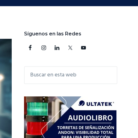
Barra
Síguenos en las Redes
lateral
principal
Buscar
en
esta
web