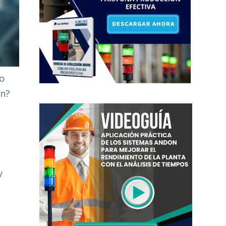
mo
ón?
y
r