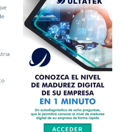
que
de
tria
i
to