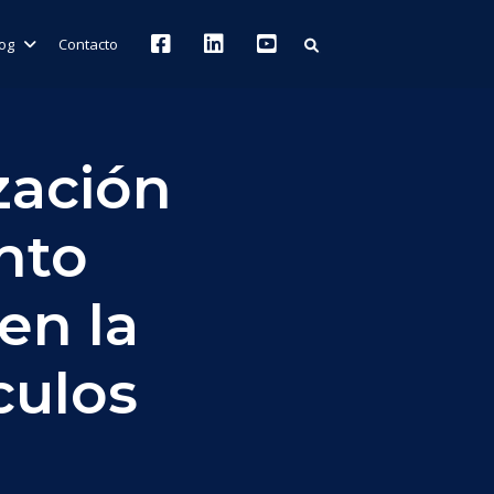
log
Contacto
zación
nto
en la
culos