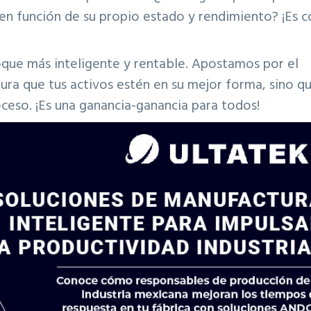
en función de su propio estado y rendimiento? ¡Es 
ue más inteligente y rentable. Apostamos por el
ra que tus activos estén en su mejor forma, sino q
ceso. ¡Es una ganancia-ganancia para todos!